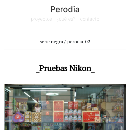
Perodia
proyectos
¿qué es?
contacto
serie negra / perodia_02
_Pruebas Nikon_